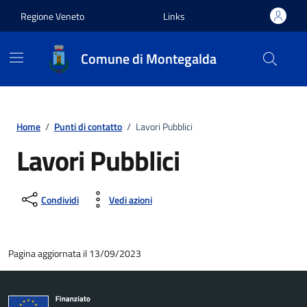
Vai ai contenuti
Vai al footer
Regione Veneto
Links
Comune di Montegalda
Home
/
Punti di contatto
/
Lavori Pubblici
Lavori Pubblici
Condividi
Vedi azioni
Pagina aggiornata il 13/09/2023