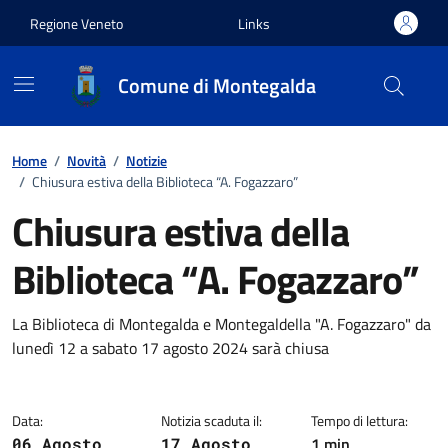
Vai ai contenuti
Vai al footer
Regione Veneto
Links
Comune di Montegalda
Home
/
Novità
/
Notizie
/
Chiusura estiva della Biblioteca “A. Fogazzaro”
Chiusura estiva della
Biblioteca “A. Fogazzaro”
Dettagli della notizia
La Biblioteca di Montegalda e Montegaldella "A. Fogazzaro" da
lunedì 12 a sabato 17 agosto 2024 sarà chiusa
Data:
Notizia scaduta il:
Tempo di lettura:
1 min
06 Agosto
17 Agosto