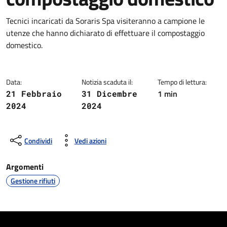
Dettagli della notizia
Tecnici incaricati da Soraris Spa visiteranno a campione le
utenze che hanno dichiarato di effettuare il compostaggio
domestico.
Data:
Notizia scaduta il:
Tempo di lettura:
1 min
21 Febbraio
31 Dicembre
2024
2024
Condividi
Vedi azioni
Argomenti
Gestione rifiuti